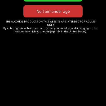
Cookie-Zustimmung
THE ALCOHOL PRODUCTS ON THIS WEBSITE ARE INTENDED FOR ADULTS
verwalten
ONLY.
By entering this website, you certify that you are of legal drinking age in the
location in which you reside (age 16+ in the United States).
Um Ihnen ein optimales Erlebnis zu bieten, verwenden wir Technologien
wie Cookies, um Geräteinformationen zu speichern bzw. darauf
zuzugreifen. Wenn Sie diesen Technologien zustimmen, können wir
Daten wie das Surfverhalten oder eindeutige IDs auf dieser Website
verarbeiten. Wenn Sie Ihre Zustimmung nicht erteilen oder zurückziehen,
können bestimmte Merkmale und Funktionen beeinträchtigt werden.
Akzeptieren
Ablehnen
Deluxe Concept & Design - creative studio © 2023
0
Voreinstellungen anzeigen
Cookie-Richtlinie
Privacy Policy