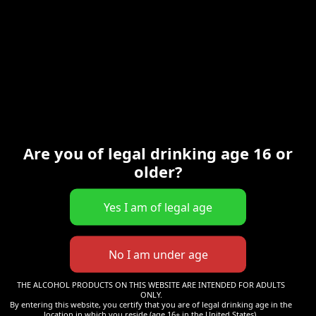
BUGGI
BUGGI – Cageot (24x 0,33l)
AN DE WEENCHE LEEËN
Are you of legal drinking age 16 or
older?
55,00
€
THE ALCOHOL PRODUCTS ON THIS WEBSITE ARE INTENDED FOR ADULTS
ONLY.
By entering this website, you certify that you are of legal drinking age in the
location in which you reside (age 16+ in the United States).